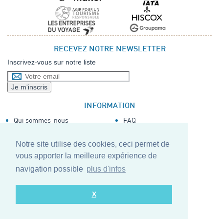
RECEVEZ NOTRE NEWSLETTER
Inscrivez-vous sur notre liste
INFORMATION
Qui sommes-nous
FAQ
Mentions Légales
Voyages de groupe
CGV
/
CPV
Nos partenaires
Notre site utilise des cookies, ceci permet de
Voyager avec DM
Avis clients
vous apporter la meilleure expérience de
SUIVEZ-NOUS
navigation possible
plus d'infos
X