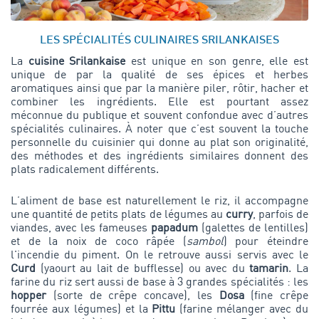
LES SPÉCIALITÉS CULINAIRES SRILANKAISES
La
cuisine Srilankaise
est unique en son genre, elle est
unique de par la qualité de ses épices et herbes
aromatiques ainsi que par la manière piler, rôtir, hacher et
combiner les ingrédients. Elle est pourtant assez
méconnue du publique et souvent confondue avec d’autres
spécialités culinaires. À noter que c’est souvent la touche
personnelle du cuisinier qui donne au plat son originalité,
des méthodes et des ingrédients similaires donnent des
plats radicalement différents.
L’aliment de base est naturellement le riz, il accompagne
une quantité de petits plats de légumes au
curry
, parfois de
viandes, avec les fameuses
papadum
(galettes de lentilles)
et de la noix de coco râpée (
sambol
) pour éteindre
l'incendie du piment. On le retrouve aussi servis avec le
Curd
(yaourt au lait de bufflesse) ou avec du
tamarin
. La
farine du riz sert aussi de base à 3 grandes spécialités : les
hopper
(sorte de crêpe concave), les
Dosa
(fine crêpe
fourrée aux légumes) et la
Pittu
(farine mélanger avec du