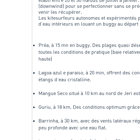
établi entre 20 et 30 nœuds de juillet à janvier
(downwind) pour se perfectionner sans se pré
venir les récupérer.
Les kitesurfeurs autonomes et expérimentés po
d'eau intérieurs en louant un buggy au départ 
Préa, à 15 mn en buggy. Des plages quasi déser
toutes les conditions de pratique (baie relati
haute)
Lagoa azul e paraiso, à 20 min, offrent des con
étangs d’eau cristalline.
Mangue Seco situé à 10 km au nord de Jeri est l
Guriu, à 18 km. Des conditions optimum grâce à
Barrinha, à 30 km, avec des vents latéraux rég
peu profonde avec une eau flat.