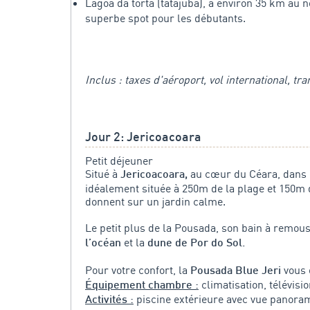
Lagoa da torta (tatajuba), à environ 35 km au 
superbe spot pour les débutants.
Inclus : taxes d'aéroport, vol international, t
Jour 2: Jericoacoara
Petit déjeuner
Situé à
au cœur du Céara, dans l
Jericoacoara,
idéalement située à 250m de la plage et 150m 
donnent sur un jardin calme.
Le petit plus de la Pousada, son bain à remous 
et la
l’océan
dune de Por do Sol.
Pour votre confort, la
vous o
Pousada Blue Jeri
climatisation, télévisio
Équipement chambre :
piscine extérieure avec vue panoram
Activités :