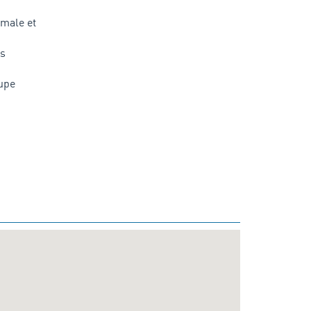
imale et
es
oupe