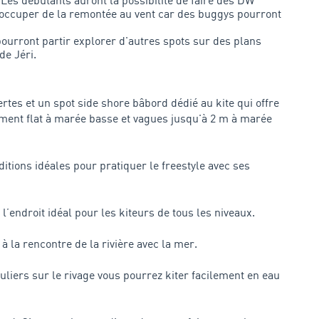
. Les débutants auront la possibilité de faire des DW
occuper de la remontée au vent car des buggys pourront
urront partir explorer d'autres spots sur des plans
de Jéri.
tes et un spot side shore bâbord dédié au kite qui offre
vement flat à marée basse et vagues jusqu'à 2 m à marée
ditions idéales pour pratiquer le freestyle avec ses
’endroit idéal pour les kiteurs de tous les niveaux.
 la rencontre de la rivière avec la mer.
uliers sur le rivage vous pourrez kiter facilement en eau